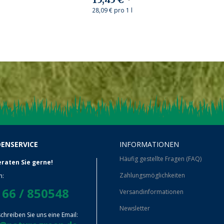
28,09 € pro 1 l
ENSERVICE
INFORMATIONEN
Häufig gestellte Fragen (FAQ)
eraten Sie gerne!
Zahlungsmöglichkeiten
n:
66 / 850548
Versandinformationen
Newsletter
chreiben Sie uns eine Email: