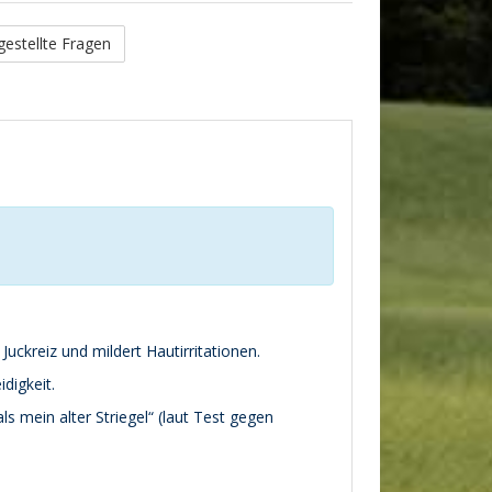
gestellte Fragen
uckreiz und mildert Hautirritationen.
digkeit.
ls mein alter Striegel“ (laut Test gegen