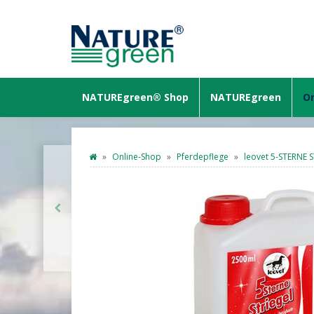
NATUREgreen® Shop
NATUREgreen
On
Online-Shop
Pferdepflege
leovet 5-STERNE 