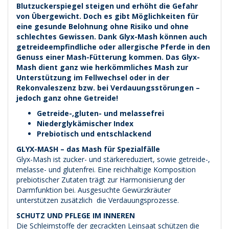
Blutzuckerspiegel steigen und erhöht die Gefahr
von Übergewicht. Doch es gibt Möglichkeiten für
eine gesunde Belohnung ohne Risiko und ohne
schlechtes Gewissen. Dank Glyx-Mash können auch
getreideempfindliche oder allergische Pferde in den
Genuss einer Mash-Fütterung kommen. Das Glyx-
Mash dient ganz wie herkömmliches Mash zur
Unterstützung im Fellwechsel oder in der
Rekonvaleszenz bzw. bei Verdauungsstörungen –
jedoch ganz ohne Getreide!
Getreide-,gluten- und melassefrei
Niederglykämischer Index
Prebiotisch und entschlackend
GLYX-MASH – das Mash für Spezialfälle
Glyx-Mash ist zucker- und stärkereduziert, sowie getreide-,
melasse- und glutenfrei. Eine reichhaltige Komposition
prebiotischer Zutaten trägt zur Harmonisierung der
Darmfunktion bei. Ausgesuchte Gewürzkräuter
unterstützen zusätzlich die Verdauungsprozesse.
SCHUTZ UND PFLEGE IM INNEREN
Die Schleimstoffe der gecrackten Leinsaat schützen die