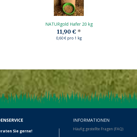
NATURgold Hafer 20 kg
11,90 €
*
0,60 € pro 1 kg
ENSERVICE
INFORMATIONEN
Häufig gestellte Fragen (FAQ)
eraten Sie gerne!