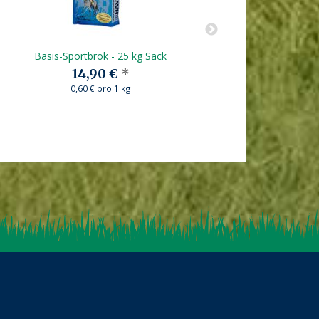
Basis-Sportbrok - 25 kg Sack
HAV
14,90 €
*
0,60 € pro 1 kg