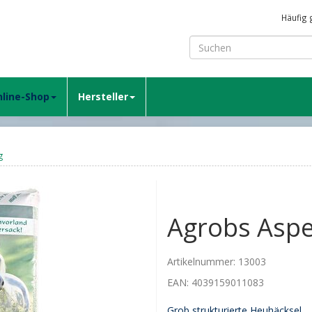
Häufig 
line-Shop
Hersteller
g
Agrobs Aspe
Artikelnummer:
13003
EAN:
4039159011083
Grob strukturierte Heuhäcksel