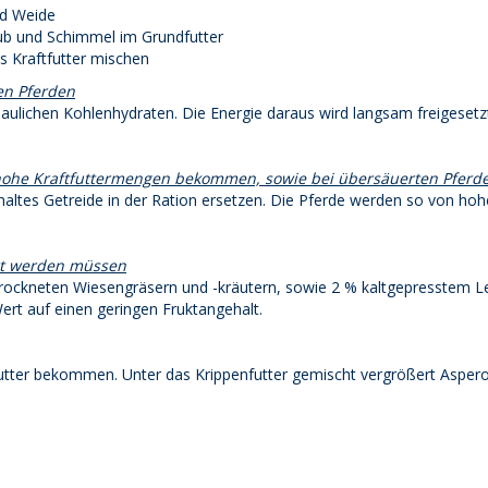
nd Weide
b und Schimmel im Grundfutter
s Kraftfutter mischen
en Pferden
ulichen Kohlenhydraten. Die Energie daraus wird langsam freigesetzt
d hohe Kraftfuttermengen bekommen, sowie bei übersäuerten Pferd
altes Getreide in der Ration ersetzen. Die Pferde werden so von ho
hrt werden müssen
rockneten Wiesengräsern und -kräutern, sowie 2 % kaltgepresstem Lei
ert auf einen geringen Fruktangehalt.
futter bekommen. Unter das Krippenfutter gemischt vergrößert Asper