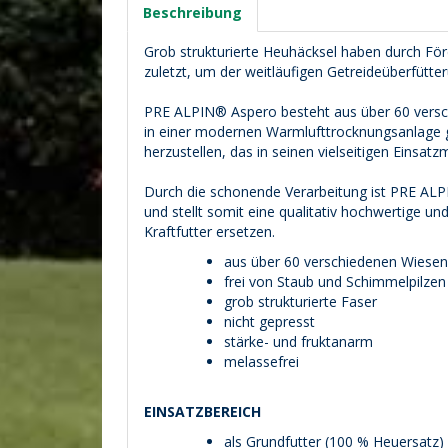
Beschreibung
Grob strukturierte Heuhäcksel haben durch För
zuletzt, um der weitläufigen Getreideüberfütt
PRE ALPIN® Aspero besteht aus über 60 versch
in einer modernen Warmlufttrocknungsanlage ge
herzustellen, das in seinen vielseitigen Einsatzm
Durch die schonende Verarbeitung ist PRE ALPI
und stellt somit eine qualitativ hochwertige un
Kraftfutter ersetzen.
aus über 60 verschiedenen Wiesen
frei von Staub und Schimmelpilzen
grob strukturierte Faser
nicht gepresst
stärke- und fruktanarm
melassefrei
EINSATZBEREICH
als Grundfutter (100 % Heuersatz)